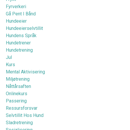
Fyrverkeri
Gå Pent I Bånd
Hundeeier
Hundeeierselvtillit
Hundens Språk
Hundetrener
Hundetrening
Jul
Kurs
Mental Aktivisering
Miljøtrening
Nåttårsaften
Onlinekurs
Passering
Ressursforsvar
Selvtillit Hos Hund
Sladretrening
Sosialisering