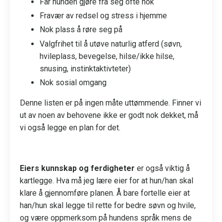
Får hunden gjøre fra seg ofte nok
Fravær av redsel og stress i hjemme
Nok plass å røre seg på
Valgfrihet til å utøve naturlig atferd (søvn,
hvileplass, bevegelse, hilse/ikke hilse,
snusing, instinktaktivteter)
Nok sosial omgang
Denne listen er på ingen måte uttømmende. Finner vi
ut av noen av behovene ikke er godt nok dekket, må
vi også legge en plan for det.
Eiers kunnskap og ferdigheter
er også viktig å
kartlegge. Hva må jeg lære eier for at hun/han skal
klare å gjennomføre planen. Å bare fortelle eier at
han/hun skal legge til rette for bedre søvn og hvile,
og være oppmerksom på hundens språk mens de