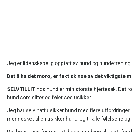
Jeg er lidenskapelig opptatt av hund og hundetrening
Det å ha det moro, er faktisk noe av det viktigste 
SELVTILLIT
hos hund er min største hjertesak. Det rør
hund som sliter og føler seg usikker.
Jeg har selv hatt usikker hund med flere utfordringer. 
mennesket til en usikker hund, og til alle følelsene o
Det betyr mye for meg at disse hundene blir sett for d