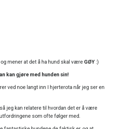
, og mener at det å ha hund skal være
GØY
:)
man kan gjøre med hunden sin!
er ved noe langt inn I hjerterota når jeg ser en
så jeg kan relatere til hvordan det er å være
g utfordringene som ofte følger med.
e fantastiske hundene de faktisk er, og at