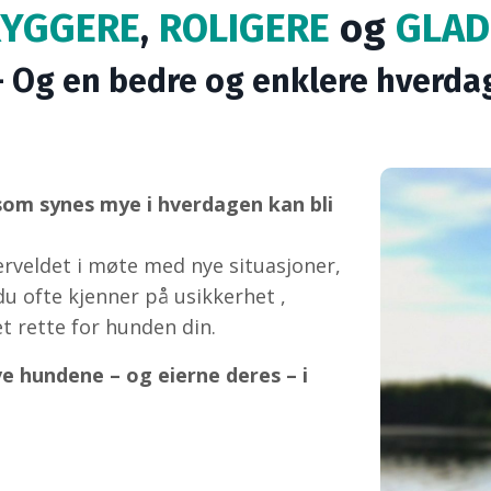
RYGGERE
,
ROLIGERE
og
GLA
- Og en bedre og enklere hverda
 som synes mye i hverdagen kan bli
verveldet i møte med nye situasjoner,
u ofte kjenner på usikkerhet ,
t rette for hunden din.
 hundene – og eierne deres – i