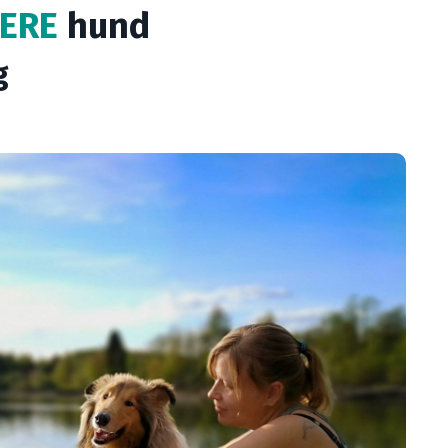
DERE
hund
g