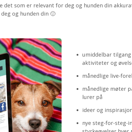
e det som er relevant for deg og hunden din akkurat
r deg og hunden din 🙂
umiddelbar tilgang t
aktiviteter og øvels
månedlige live-fore
månedlige møter på
lurer på
ideer og inspirasjon
nye steg-for-steg-i
styrkeøvelser hver