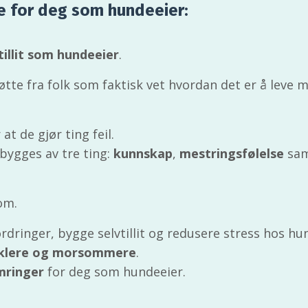
e for deg som hundeeier:
tillit som hundeeier
.
øtte fra folk som faktisk vet hvordan det er å leve 
t de gjør ting feil.
 bygges av tre ting:
kunnskap
,
mestringsfølelse
sam
om.
rdringer, bygge selvtillit og redusere stress hos hun
klere og morsommere
.
mringer
for deg som hundeeier.