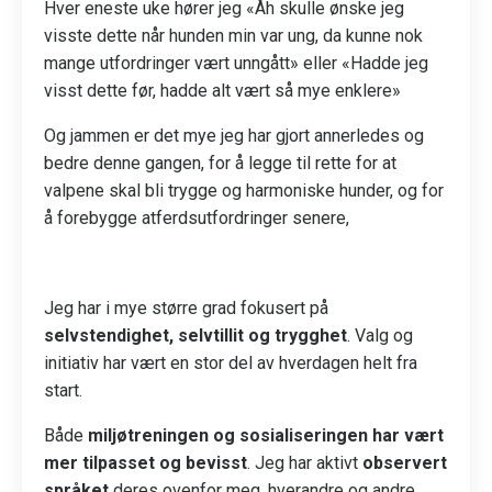
Hver eneste uke hører jeg «Åh skulle ønske jeg
visste dette når hunden min var ung, da kunne nok
mange utfordringer vært unngått» eller «Hadde jeg
visst dette før, hadde alt vært så mye enklere»
Og jammen er det mye jeg har gjort annerledes og
bedre denne gangen, for å legge til rette for at
valpene skal bli trygge og harmoniske hunder, og for
å forebygge atferdsutfordringer senere,
Jeg har i mye større grad fokusert på
selvstendighet, selvtillit og trygghet
. Valg og
initiativ har vært en stor del av hverdagen helt fra
start.
Både
miljøtreningen og sosialiseringen har vært
mer tilpasset og bevisst
. Jeg har aktivt
observert
språket
deres ovenfor meg, hverandre og andre